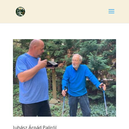
Juhász Árpád Paliról