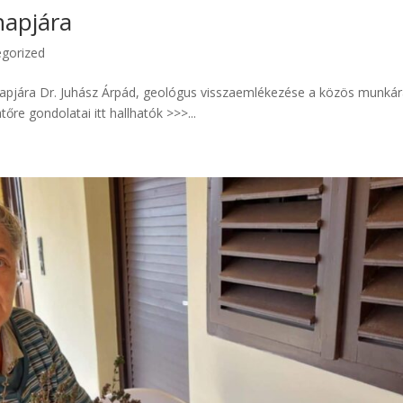
napjára
gorized
napjára Dr. Juhász Árpád, geológus visszaemlékezése a közös munkár
őre gondolatai itt hallhatók >>>...