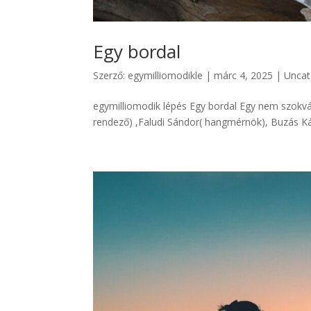
Egy bordal
Szerző:
egymilliomodikle
|
márc 4, 2025
|
Uncat
egymilliomodik lépés Egy bordal Egy nem szokván
rendező) ,Faludi Sándor( hangmérnök), Buzás Ká