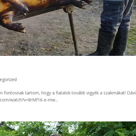
egorized
yon fontosnak tartom, hogy a fiatalok tovább vigyék a szakmákat! Dáv
e.com/watch?v=8rMf16-e-mw...