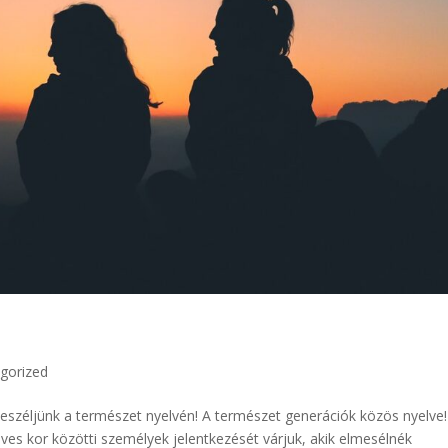
gorized
Beszéljünk a természet nyelvén! A természet generációk közös nyelve!
éves kor közötti személyek jelentkezését várjuk, akik elmesélnék