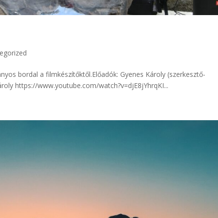
egorized
yos bordal a filmkészítőktől.Előadók: Gyenes Károly (szerkesztő-
roly https://www.youtube.com/watch?v=djE8jYhrqKI...