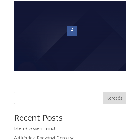
Keresés
Recent Posts
Isten éltessen Firinc!
Aki kérdez: Radványi Dorottya