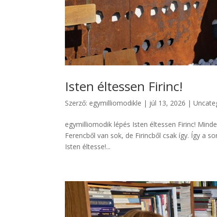
Isten éltessen Firinc!
Szerző:
egymilliomodikle
|
júl 13, 2026
|
Uncate
egymilliomodik lépés Isten éltessen Firinc! Mind
Ferencből van sok, de Firincből csak így. Így a s
Isten éltesse!...