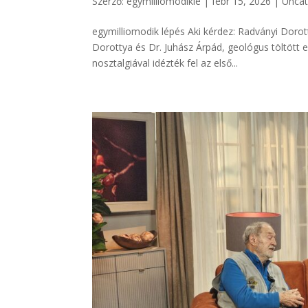
Szerző:
egymilliomodikle
|
febr 15, 2026
|
Uncat
egymilliomodik lépés Aki kérdez: Radványi Dorot
Dorottya és Dr. Juhász Árpád, geológus töltött 
nosztalgiával idézték fel az első...