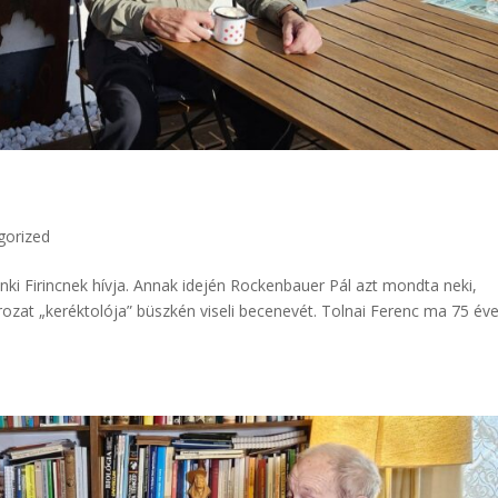
gorized
enki Firincnek hívja. Annak idején Rockenbauer Pál azt mondta neki,
orozat „keréktolója” büszkén viseli becenevét. Tolnai Ferenc ma 75 éve