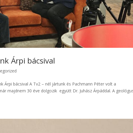
nk Árpi bácsival
egorized
k Árpi bácsival A Tv2 – nél jártunk és Pachmann Péter volt a
r már majdnem 30 éve dolgozik együtt Dr. Juhász Árpáddal. A geológu