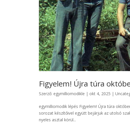
Figyelem! Újra túra októb
Szerző:
egymilliomodikle
|
okt 4, 2025
|
Uncate
egymilliomodik lépés Figyelem! Újra túra októb
sorozat készítőivel együtt bejárjuk az utolsó sza
nyeles asztal körül...