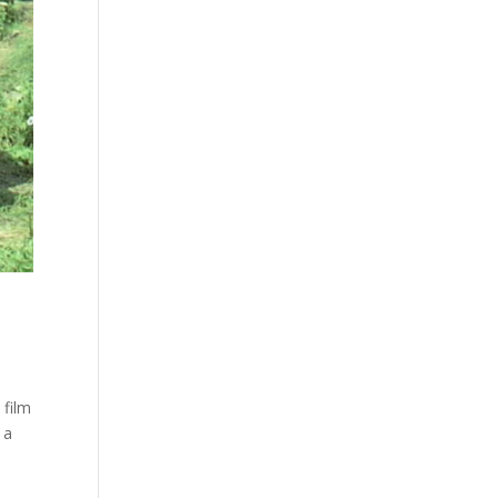
 film
 a