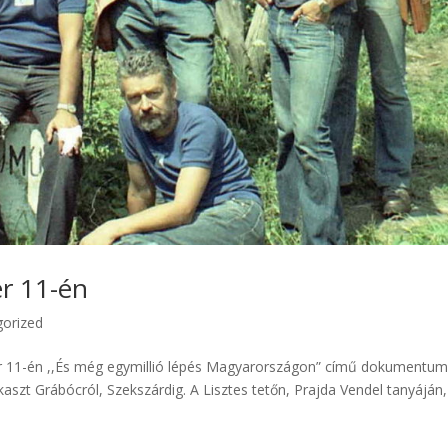
er 11-én
gorized
er 11-én ,,És még egymillió lépés Magyarországon” című dokumentum
kaszt Grábócról, Szekszárdig. A Lisztes tetőn, Prajda Vendel tanyáján,