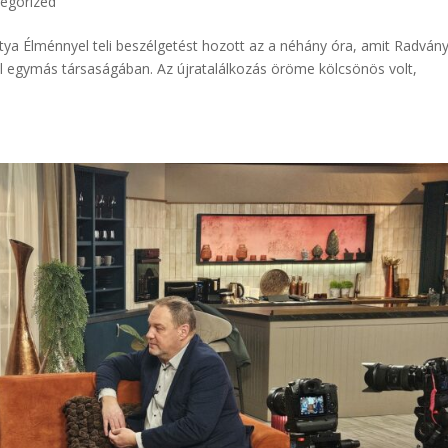
egorized
tya Élménnyel teli beszélgetést hozott az a néhány óra, amit Radvány
el egymás társaságában. Az újratalálkozás öröme kölcsönös volt,