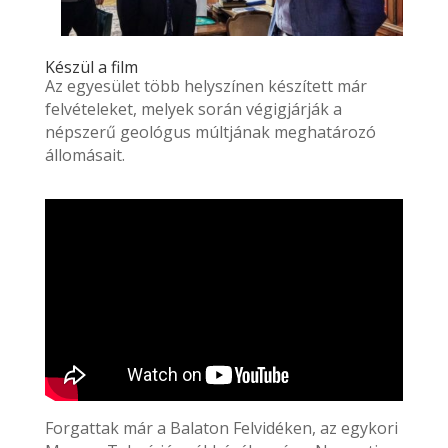
Készül a film
Az egyesület több helyszínen készített már
felvételeket, melyek során végigjárják a
népszerű geológus múltjának meghatározó
állomásait.
Forgattak már a Balaton Felvidéken, az egykori