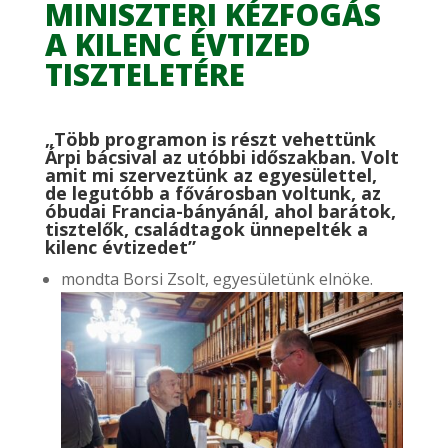
MINISZTERI KÉZFOGÁS
A KILENC ÉVTIZED
TISZTELETÉRE
„Több programon is részt vehettünk
Árpi bácsival az utóbbi időszakban. Volt
amit mi szerveztünk az egyesülettel,
de legutóbb a fővárosban voltunk, az
óbudai Francia-bányánál, ahol barátok,
tisztelők, családtagok ünnepelték a
kilenc évtizedet”
mondta Borsi Zsolt, egyesületünk elnöke.