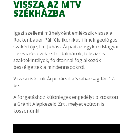
VISSZA AZ MTV
SZÉKHÁZBA
Igazi szellemi műhelyként emlékszik vissza a
Rockenbauer Pál féle ikonikus filmek geológus
szakértője, Dr. Juhász Árpád az egykori Magyar
Televíziós évekre. Irodalmárok, televíziós
szaktekintélyek, földtannal foglalkozók
beszélgettek a mindennapokról.
Visszakísértük Árpi bácsit a Szabadság tér 17-
be.
A forgatáshoz különleges engedélyt biztosított
a Gránit Alapkezelő Zrt., melyet ezúton is
köszönünk!