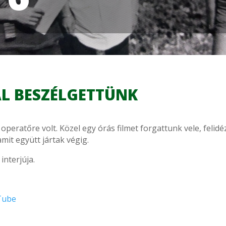
L BESZÉLGETTÜNK
ratőre volt. Közel egy órás filmet forgattunk vele, felidé
amit együtt jártak végig.
interjúja.
Tube