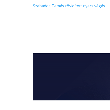
Szabados Tamás rövidített nyers vágás