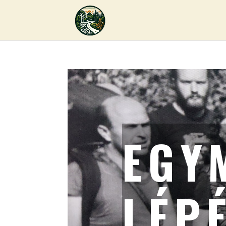
EGY
LÉP