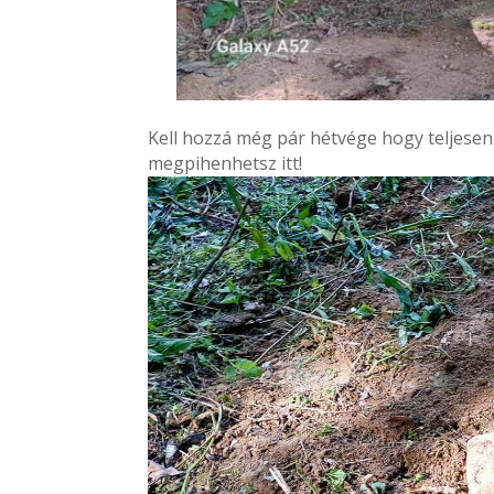
Kell hozzá még pár hétvége hogy teljesen
megpihenhetsz itt!