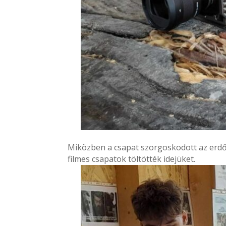
Miközben a csapat szorgoskodott az erdős
filmes csapatok töltötték idejüket.