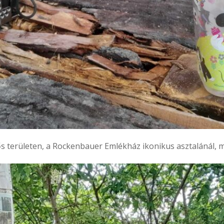
 területen, a Rockenbauer Emlékház ikonikus asztalánál, me