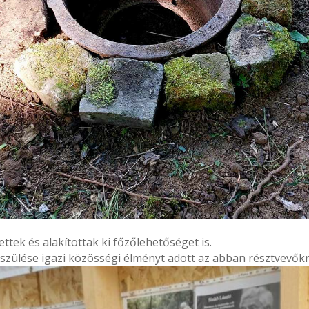
ttek és alakítottak ki főzőlehetőséget is.
szülése igazi közösségi élményt adott az abban résztvevők