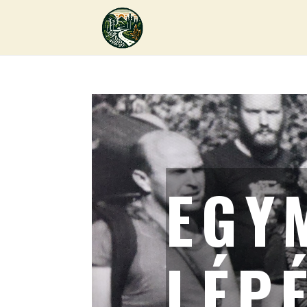
EGY
LÉP