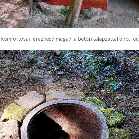
 komfortosan érezhesd magad, a beton talapzattal bíró, fe