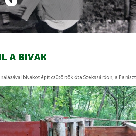
L A BIVAK
inálásával bivakot épít csütörtök óta Szekszárdon, a Parász