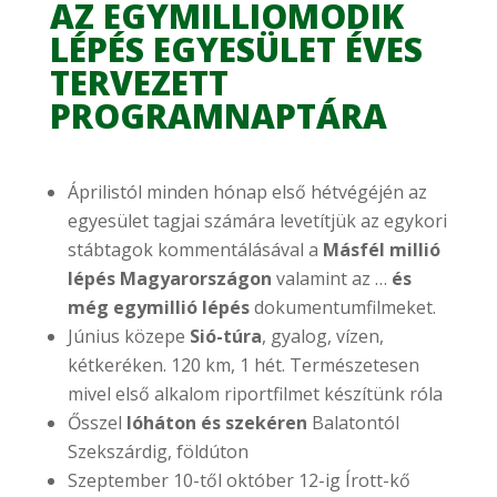
AZ EGYMILLIOMODIK
LÉPÉS EGYESÜLET ÉVES
TERVEZETT
PROGRAMNAPTÁRA
Áprilistól minden hónap első hétvégéjén az
egyesület tagjai számára levetítjük az egykori
stábtagok kommentálásával a
Másfél millió
lépés Magyarországon
valamint az …
és
még egymillió lépés
dokumentumfilmeket.
Június közepe
Sió-túra
, gyalog, vízen,
kétkeréken. 120 km, 1 hét. Természetesen
mivel első alkalom riportfilmet készítünk róla
Ősszel
lóháton és szekéren
Balatontól
Szekszárdig, földúton
Szeptember 10-től október 12-ig Írott-kő