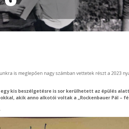
nkra is meglepően nagy számban vettetek részt a 2023 nya
egy kis beszélgetésre is sor kerülhetett az épülés ala
zokkal, akik anno alkotói voltak a „Rockenbauer Pál – fé
.