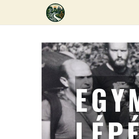
EGY
LÉP