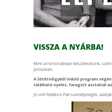
VISSZA A NYÁRBA!
Mint arról korábban beszámoltunk, számu
júniusban.
A Sötétvölgyből induló program végén 
található nyeles, faragott asztalnál a
Jó volt felidézni Pali személyiségét, alakját