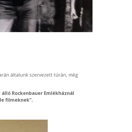
rán általunk szervezett túrán, még
tt álló Rockenbauer Emlékháznál
le filmeknek”.