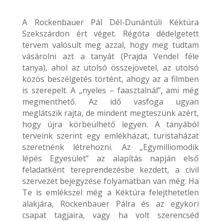
A Rockenbauer Pál Dél-Dunántúli Kéktúra
Szekszárdon ért véget. Régóta dédelgetett
tervem valósult meg azzal, hogy meg tudtam
vásárolni azt a tanyát (Prajda Vendel féle
tanya), ahol az utolsó összejövetel, az utolsó
közös beszélgetés történt, ahogy az a filmben
is szerepelt. A „nyeles – faasztalnál”, ami még
megmenthető. Az idő vasfoga ugyan
meglátszik rajta, de mindent megteszünk azért,
hogy újra körbeülhető legyen. A tanyából
terveink szerint egy emlékházat, turistaházat
szeretnénk létrehozni. Az „Egymilliomodik
lépés Egyesület” az alapítás napján első
feladatként tereprendezésbe kezdett, a civil
szervezet bejegyzése folyamatban van még. Ha
Te is emlékszel még a Kéktúra felejthetetlen
alakjára, Rockenbauer Pálra és az egykori
csapat tagjaira, vagy ha volt szerencséd