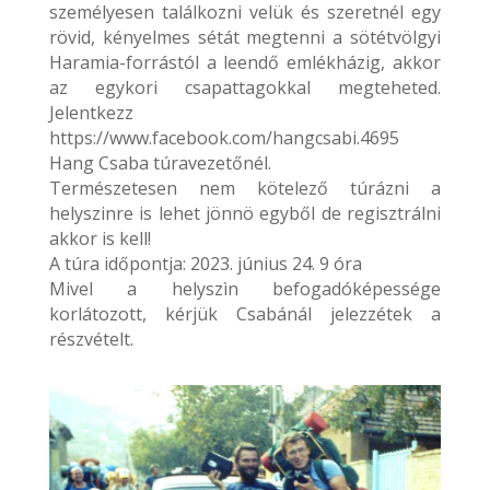
személyesen találkozni velük és szeretnél egy
rövid, kényelmes sétát megtenni a sötétvölgyi
Haramia-forrástól a leendő emlékházig, akkor
az egykori csapattagokkal megteheted.
Jelentkezz
https://www.facebook.com/hangcsabi.4695
Hang Csaba túravezetőnél.
Természetesen nem kötelező túrázni a
helyszinre is lehet jönnö egyből de regisztrálni
akkor is kell!
A túra időpontja: 2023. június 24. 9 óra
Mivel a helyszìn befogadóképessége
korlátozott, kérjük Csabánál jelezzétek a
részvételt.