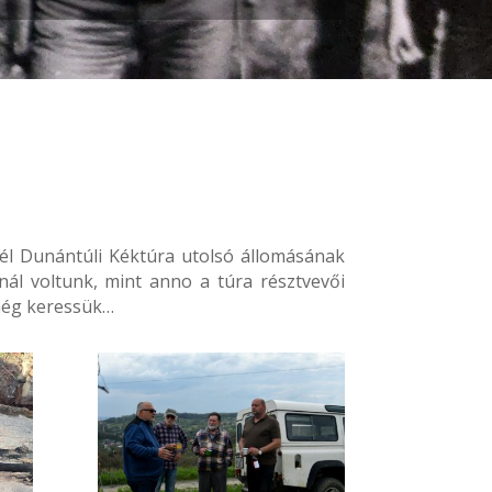
Dél Dunántúli Kéktúra utolsó állomásának
nál voltunk, mint anno a túra résztvevői
 még keressük…